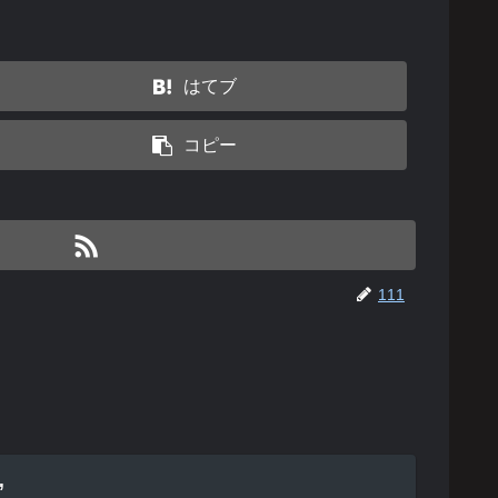
はてブ
コピー
111
”