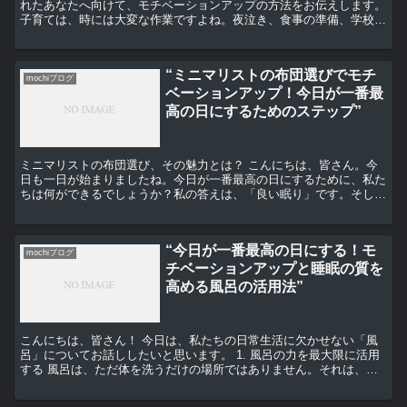
れたあなたへ向けて、モチベーションアップの方法をお伝えします。
子育ては、時には大変な作業ですよね。夜泣き、食事の準備、学校の
宿題の手伝い、そしてそれら全てをバランス良くこなす...
“ミニマリストの布団選びでモチ
mochiブログ
ベーションアップ！今日が一番最
高の日にするためのステップ”
ミニマリストの布団選び、その魅力とは？ こんにちは、皆さん。今
日も一日が始まりましたね。今日が一番最高の日にするために、私た
ちは何ができるでしょうか？私の答えは、「良い眠り」です。そし
て、そのためには、適切な布団選びが重要となります。特に、...
“今日が一番最高の日にする！モ
mochiブログ
チベーションアップと睡眠の質を
高める風呂の活用法”
こんにちは、皆さん！ 今日は、私たちの日常生活に欠かせない「風
呂」についてお話ししたいと思います。 1. 風呂の力を最大限に活用
する 風呂は、ただ体を洗うだけの場所ではありません。それは、私
たちの心と体をリフレッシュし、リラックスさせるため...