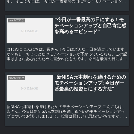
す。 そこで今日は、"今日が一番最高の日にする！モチベーションア
ップと睡眠音の秘密"についてお話ししたいと思います。...
“今日が一番最高の日にする！モ
mochiブログ
チベーションアップと自己肯定感
を高めるエピソード”
はじめに こんにちは、皆さん！今日はどんな一日を過ごしています
か？もし、ちょっとだけモチベーションが下がっているなら、この記
事はまさにあなたのために書かれたものです。今日を最高の日にする
ためのヒントをいくつか共有したいと思います。 モチベー...
“新NISA元本割れを避けるための
mochiブログ
モチベーションアップ: 今日が一
番最高の投資日にする方法”
新NISA元本割れを避けるためのモチベーションアップ こんにちは、
皆さん。今日は新NISA元本割れを避けるためのモチベーションアッ
プについてお話ししましょう。投資は難しいと思われがちですが、正
しい知識と戦略があれば、誰でも成功することが可能...