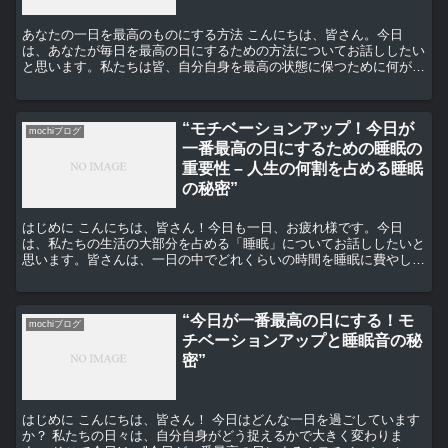
あなたの一日を最高のものにする方法 こんにちは、皆さん。今日
は、あなたが毎日を最高の日にするための方法についてお話ししたい
と思います。私たちは皆、自分自身を最高の状態に保つために何が必
要かを知っています。それは、良い食事、適度な運動、そして...
“モチベーションアップ！今日が
mochiブログ
一番最高の日にするための睡眠の
重要性 – 人生の何割を占める睡眠
の秘密”
はじめに こんにちは、皆さん！今日も一日、お疲れ様です。今日
は、私たちの生活の大部分を占める「睡眠」についてお話ししたいと
思います。皆さんは、一日の中でどれくらいの時間を睡眠に費やして
いますか？そして、その睡眠は質の高いものですか？今日が一...
“今日が一番最高の日にする！モ
mochiブログ
チベーションアップと睡眠音の秘
密”
はじめに こんにちは、皆さん！ 今日はどんな一日を過ごしています
か？ 私たちの日々は、自分自身がどう捉えるかで大きく変わりま