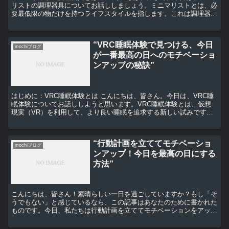
リストの調理器具についてお話ししましょう。ミニマリストとは、必
要最低限の物だけを持つライフスタイルを指します。これは調理器具
にも当てはまります。必要なものだけを厳選し、それぞれの...
“VRC睡眠体験で見つける、今日
mochiブログ
が一番最高の日へのモチベーショ
ンアップの秘訣”
はじめに：VRC睡眠体験とは こんにちは、皆さん。今日は、VRC睡
眠体験についてお話ししようと思います。VRC睡眠体験とは、仮想
現実（VR）を利用して、より良い睡眠を追求する新しい試みです。
VRの世界でリラックスした環境を作り出し、心地よい...
“行動計画を立ててモチベーショ
mochiブログ
ンアップ！今日を最高の日にする
方法”
こんにちは、皆さん！素晴らしい一日を過ごしていますか？もし「そ
うでもない」と感じているなら、この記事はあなたのために書かれた
ものです。今日、私たちは行動計画を立ててモチベーションをアップ
させ、今日を最高の日にする方法について話し合います。 ...