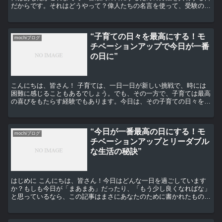
だからです。それはどうやって？偉人たちの名言を使って、受験のモ
チベーションをアップさせる方法をお伝えします。 偉人の...
“子育ての日々を最高にする！モ
mochiブログ
チベーションアップで今日が一番
の日に”
こんにちは、皆さん！ 子育ては、一日一日が新しい挑戦で、時には
困難に感じることもあるでしょう。でも、その一方で、子育ては最高
の喜びをもたらす経験でもあります。今日は、その子育ての日々を最
高にするためのモチベーションアップの方法をご紹介します...
“今日が一番最高の日にする！モ
mochiブログ
チベーションアップとリーダブル
な生活の秘訣”
はじめに こんにちは、皆さん！今日はどんな一日を過ごしています
か？もしも今日が「まあまあ」だったり、「もう少し良くなればな」
と思っているなら、この記事はまさにあなたのために書かれたもので
す。 モチベーションを上げる方法 まずは、モチベーショ...