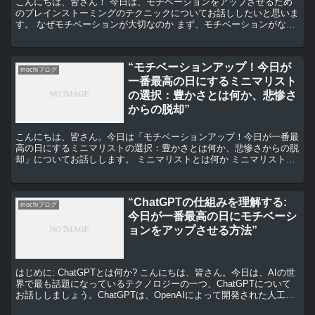
こんにちは、皆さん！ 今日は、モチベーションをアップさせるため
のブレインストーミングのテクニックについてお話ししたいと思いま
す。 なぜモチベーションが大切なのか まず、モチベーションがなぜ
大切なのかを理解することから始めましょう。 モチベー...
“モチベーションアップ！今日が
mochiブログ
一番最高の日にするミニマリスト
の選択：豊かさとは何か、悲惨さ
からの脱却”
こんにちは、皆さん。今日は「モチベーションアップ！今日が一番最
高の日にするミニマリストの選択：豊かさとは何か、悲惨さからの脱
却」についてお話しします。 ミニマリストとは何か ミニマリストと
は、物質的な所有物を最小限に抑え、シンプルな生活を送...
“ChatGPTの仕組みを理解する:
mochiブログ
今日が一番最高の日にモチベーシ
ョンをアップさせる方法”
はじめに: ChatGPTとは何か? こんにちは、皆さん。今日は、AIの世
界で最も話題になっているテクノロジーの一つ、ChatGPTについて
お話ししましょう。ChatGPTは、OpenAIによって開発された人工知
能です。このAIは、人間と同...