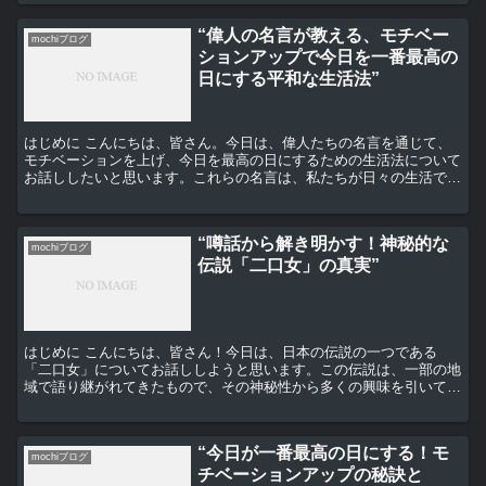
“偉人の名言が教える、モチベー
mochiブログ
ションアップで今日を一番最高の
日にする平和な生活法”
はじめに こんにちは、皆さん。今日は、偉人たちの名言を通じて、
モチベーションを上げ、今日を最高の日にするための生活法について
お話ししたいと思います。これらの名言は、私たちが日々の生活で直
面する困難を乗り越えるための力を与えてくれます。それで...
“噂話から解き明かす！神秘的な
mochiブログ
伝説「二口女」の真実”
はじめに こんにちは、皆さん！今日は、日本の伝説の一つである
「二口女」についてお話ししようと思います。この伝説は、一部の地
域で語り継がれてきたもので、その神秘性から多くの興味を引いてい
ます。しかし、その真実は一体何なのでしょうか？今回はその...
“今日が一番最高の日にする！モ
mochiブログ
チベーションアップの秘訣と