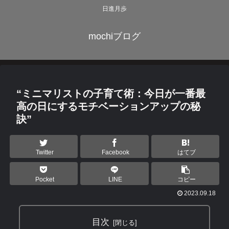
日進月歩
mochiブログ
“ミニマリストの子育て術：今日が一番最
高の日にするモチベーションアップの秘
訣”
Twitter
Facebook
はてブ
Pocket
LINE
コピー
2023.09.18
目次