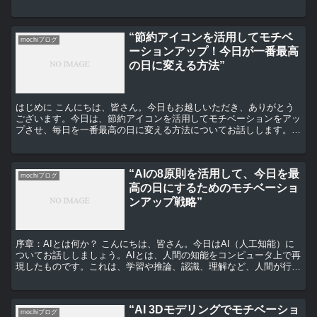
入れることで、どのようにストレスフリーな生活を手に入れ...
“節約アイコンを活用してモチベ
mochiブログ
ーションアップ！今日が一番最高
の日に変える方法”
はじめに こんにちは、皆さん。今日もお越しいただき、ありがとう
ございます。今日は、節約アイコンを活用してモチベーションをアッ
プさせ、毎日を一番最高の日に変える方法についてお話しします。
節約アイコンとは まず、節約アイコンとは何か、簡単に説...
“AIの8原則を活用して、今日を最
mochiブログ
高の日にするためのモチベーショ
ンアップ戦略”
序章：AIとは何か？ こんにちは、皆さん。今日はAI（人工知能）に
ついてお話ししましょう。AIとは、人間の知能をコンピュータ上で再
現したものです。これは、学習や推論、認識、理解など、人間が行う
様々な知的活動をコンピュータによって模倣する技術...
“AI 3Dモデリングでモチベーショ
mochiブログ