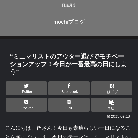
日進月歩
mochiブログ
“ミニマリストのアウター選びでモチベー
ションアップ！今日が一番最高の日にしよ
う”
Twitter
Facebook
はてブ
Pocket
LINE
コピー
2023.09.18
こんにちは、皆さん！今日も素晴らしい一日になるこ
とを願っています。今日のテーマは「ミニマリストの