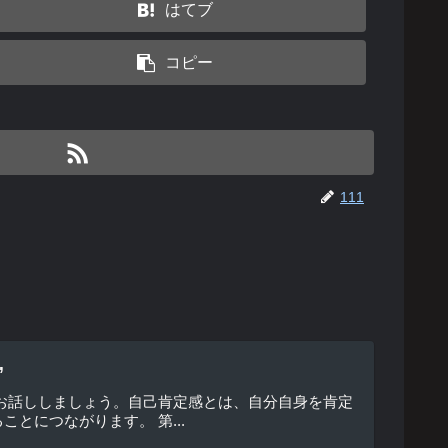
はてブ
コピー
111
”
お話ししましょう。自己肯定感とは、自分自身を肯定
とにつながります。 第...